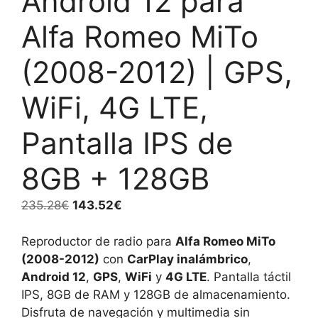
Android 12 para
Alfa Romeo MiTo
(2008-2012) | GPS,
WiFi, 4G LTE,
Pantalla IPS de
8GB + 128GB
El
El
235.28
€
143.52
€
precio
precio
original
actual
Reproductor de radio para
Alfa Romeo MiTo
era:
es:
(2008-2012)
con
CarPlay inalámbrico
,
235.28€.
143.52€.
Android 12
,
GPS
,
WiFi
y
4G LTE
. Pantalla táctil
IPS, 8GB de RAM y 128GB de almacenamiento.
Disfruta de navegación y multimedia sin