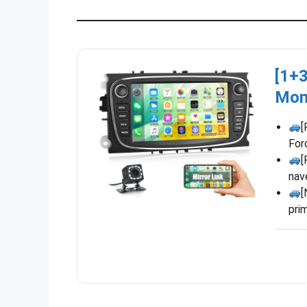
[1+
Mon
[
For
[
nav
[
pri