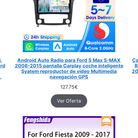
S,
Android Auto Radio para Ford S Max S-MAX
Ca
ord
2006-2015 pantalla Carplay coche inteligente
R
Syatem reproductor de vídeo Multimedia
20
.
navegación GPS
127.75
€
Ver Oferta