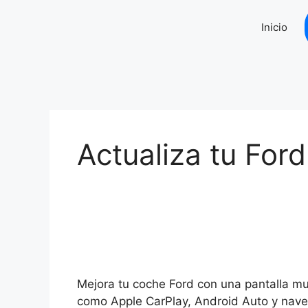
Saltar
al
Inicio
contenido
Actualiza tu For
Mejora tu coche Ford con una pantalla m
como Apple CarPlay, Android Auto y nav