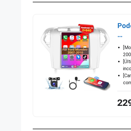
Pod
…
[Mo
200
[Úl
inc
[Ca
com
22