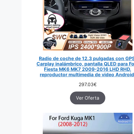
Radio de coche de 12.3 pulgadas con GP
Carplay inalámbrico, pantalla QLED para F
Fiesta MK6 MK7 2009-2016 LHD RHD,
reproductor multimedia de video Android
297.03
€
Ver Oferta