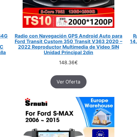
64G
Radio con Navegación GPS Android Auto para
R
Ford Transit Custom 350 Transit V363 2020 –
14
WC
2022 Reproductor Multimedia de Video SIN
lla
Unidad Principal 2din
148.36
€
Ver Oferta