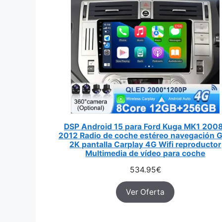
DSP Android 15 para Ford Kuga MK1 200
2012 Radio de coche estéreo navegación 
2K pantalla Carplay 4G Wifi reproductor
Multimedia de vídeo para coche
534.95
€
Ver Oferta