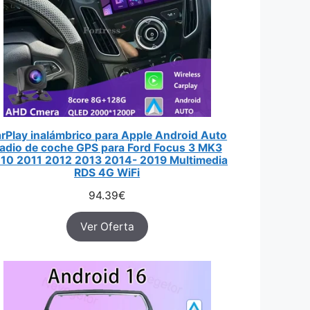
rPlay inalámbrico para Apple Android Auto
adio de coche GPS para Ford Focus 3 MK3
10 2011 2012 2013 2014- 2019 Multimedia
RDS 4G WiFi
94.39
€
Ver Oferta