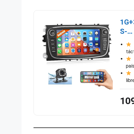
1G+
S-…
【
tác
【
paí
【
lib
10