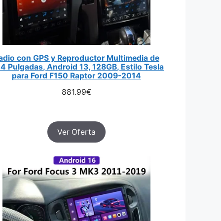
adio con GPS y Reproductor Multimedia de
.4 Pulgadas, Android 13, 128GB, Estilo Tesla
para Ford F150 Raptor 2009-2014
881.99
€
Ver Oferta