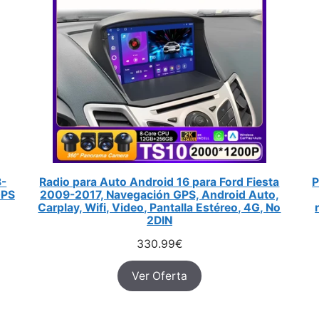
8-
Radio para Auto Android 16 para Ford Fiesta
P
GPS
2009-2017, Navegación GPS, Android Auto,
Carplay, Wifi, Video, Pantalla Estéreo, 4G, No
2DIN
330.99
€
Ver Oferta