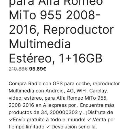
para Alfa Romeo
MiTo 955 2008-
2016, Reproductor
Multimedia
Estéreo, 1+16GB
El
El
210.86
€
95.69
€
precio
precio
original
actual
Compra Radio con GPS para coche, reproductor
era:
es:
Multimedia con Android, 4G, WIFI, Carplay,
210.86€.
95.69€.
vídeo, estéreo, para Alfa Romeo MiTo 955,
2008-2016 en Aliexpress por . Encuentre más
productos de 34, 200000302 y . ¡Disfruta de
✓Envío gratuito a todo el mundo! ✓ Venta por
tiempo limitado ✓ Devolución sencilla.