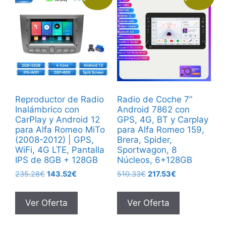
Reproductor de Radio
Radio de Coche 7”
Inalámbrico con
Android 7862 con
CarPlay y Android 12
GPS, 4G, BT y Carplay
para Alfa Romeo MiTo
para Alfa Romeo 159,
(2008-2012) | GPS,
Brera, Spider,
WiFi, 4G LTE, Pantalla
Sportwagon, 8
IPS de 8GB + 128GB
Núcleos, 6+128GB
El
El
El
El
235.28
€
143.52
€
510.33
€
217.53
€
precio
precio
precio
precio
original
actual
original
actual
Ver Oferta
Ver Oferta
era:
es:
era:
es:
235.28€.
143.52€.
510.33€.
217.53€.