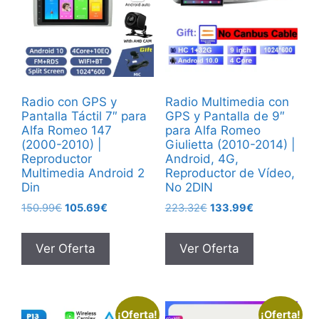
Radio con GPS y
Radio Multimedia con
Pantalla Táctil 7″ para
GPS y Pantalla de 9″
Alfa Romeo 147
para Alfa Romeo
(2000-2010) |
Giulietta (2010-2014) |
Reproductor
Android, 4G,
Multimedia Android 2
Reproductor de Vídeo,
Din
No 2DIN
El
El
El
El
150.99
€
105.69
€
223.32
€
133.99
€
precio
precio
precio
precio
original
actual
original
actual
Ver Oferta
Ver Oferta
era:
es:
era:
es:
150.99€.
105.69€.
223.32€.
133.99€.
¡Oferta!
¡Oferta!