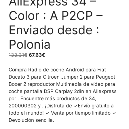
AliExpress 34 –
Color : A P2CP –
Enviado desde :
Polonia
El
El
133.31
€
67.63
€
precio
precio
original
actual
Compra Radio de coche Android para Fiat
era:
es:
Ducato 3 para Citroen Jumper 2 para Peugeot
133.31€.
67.63€.
Boxer 2 reproductor Multimedia de vídeo para
coche pantalla DSP Carplay 2din en Aliexpress
por . Encuentre más productos de 34,
200000302 y . ¡Disfruta de ✓Envío gratuito a
todo el mundo! ✓ Venta por tiempo limitado ✓
Devolución sencilla.