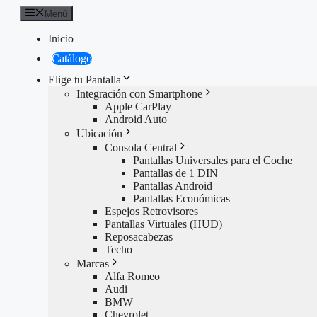
Saltar
Menú
al
contenido
Inicio
Catálogo
Elige tu Pantalla
Integración con Smartphone
Apple CarPlay
Android Auto
Ubicación
Consola Central
Pantallas Universales para el Coche
Pantallas de 1 DIN
Pantallas Android
Pantallas Económicas
Espejos Retrovisores
Pantallas Virtuales (HUD)
Reposacabezas
Techo
Marcas
Alfa Romeo
Audi
BMW
Chevrolet