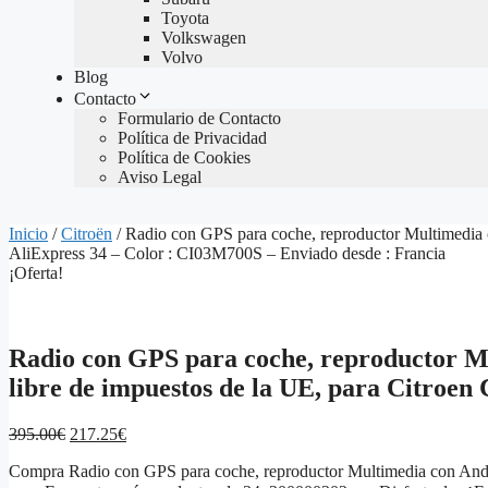
Toyota
Volkswagen
Volvo
Blog
Contacto
Formulario de Contacto
Política de Privacidad
Política de Cookies
Aviso Legal
Inicio
/
Citroën
/ Radio con GPS para coche, reproductor Multimedia c
AliExpress 34 – Color : CI03M700S – Enviado desde : Francia
¡Oferta!
Radio con GPS para coche, reproductor Mul
libre de impuestos de la UE, para Citroen
El
El
395.00
€
217.25
€
precio
precio
Compra Radio con GPS para coche, reproductor Multimedia con Android
original
actual