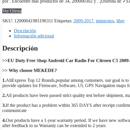
por . Encuentre más productos de 34, 200000302 y . ¡Disfruta de ✓En
era:
es:
395.00€.
217.25€.
Ver Oferta
SKU:
12000041981196311
Etiquetas:
2009-2017
,
impuestos
,
libre
Descripción
Información adicional
Descripción
>>EU Duty Free Shop Android Car Radio For Citroen C5 2009-2
>> Why choose MEKEDE?
1.
AliExpress Top 12 Brands,popular among customers. our goal is to 
provide updates for Firmware, Software, UI, GPS Navigation maps 
2.
All products have been passed strict quality test before shipment, ma
3.
If the product has a problem within 365 DAYS after receipt confirmat
communicate
4.
Our products have a 1-year warranty period. If we have new software,
after feedback to us Warranty can be extended to 2 years