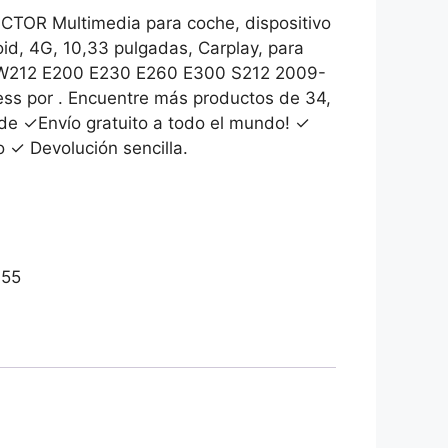
OR Multimedia para coche, dispositivo
id, 4G, 10,33 pulgadas, Carplay, para
€.
 W212 E200 E230 E260 E300 S212 2009-
ess por . Encuentre más productos de 34,
de ✓Envío gratuito a todo el mundo! ✓
o ✓ Devolución sencilla.
455