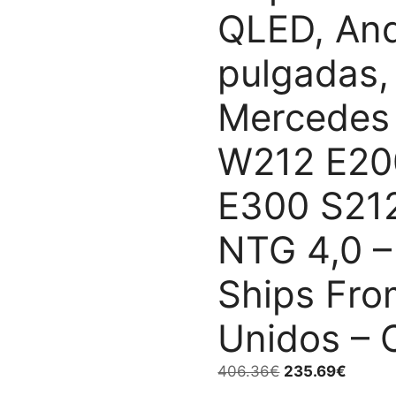
QLED, And
pulgadas,
Mercedes 
W212 E20
E300 S21
NTG 4,0 –
Ships Fro
Unidos – 
El
El
406.36
€
235.69
€
precio
precio