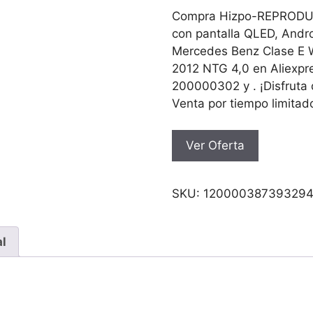
original
actual
Compra Hizpo-REPRODUCT
era:
es:
con pantalla QLED, Andro
406.36€.
235.69
Mercedes Benz Clase E
2012 NTG 4,0 en Aliexpr
200000302 y . ¡Disfruta 
Venta por tiempo limitad
Ver Oferta
SKU:
12000038739329
al