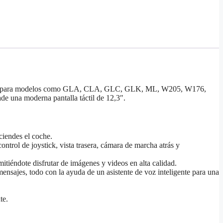
nte para modelos como GLA, CLA, GLC, GLK, ML, W205, W176,
e una moderna pantalla táctil de 12,3″.
ciendes el coche.
ntrol de joystick, vista trasera, cámara de marcha atrás y
itiéndote disfrutar de imágenes y videos en alta calidad.
nsajes, todo con la ayuda de un asistente de voz inteligente para una
te.