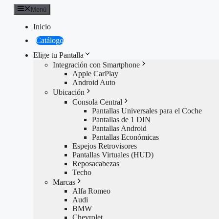
Saltar
Menú
al
contenido
Inicio
Catálogo
Elige tu Pantalla
Integración con Smartphone
Apple CarPlay
Android Auto
Ubicación
Consola Central
Pantallas Universales para el Coche
Pantallas de 1 DIN
Pantallas Android
Pantallas Económicas
Espejos Retrovisores
Pantallas Virtuales (HUD)
Reposacabezas
Techo
Marcas
Alfa Romeo
Audi
BMW
Chevrolet