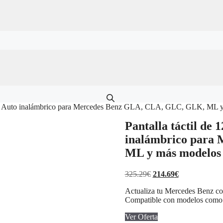
roid Auto inalámbrico para Mercedes Benz GLA, CLA, GLC, GLK, ML 
Pantalla táctil de
inalámbrico para
ML y más modelos
El
El
325.29
€
214.69
€
precio
precio
Actualiza tu Mercedes Benz con
original
actual
Compatible con modelos como 
era:
es:
325.29€.
214.69€.
Ver Oferta