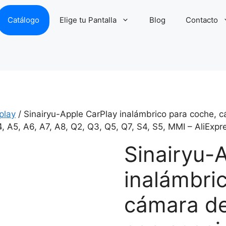
Catálogo
Elige tu Pantalla
Blog
Contacto
play
/ Sinairyu-Apple CarPlay inalámbrico para coche, 
, A5, A6, A7, A8, Q2, Q3, Q5, Q7, S4, S5, MMI – AliExpr
Sinairyu-
inalámbri
cámara de