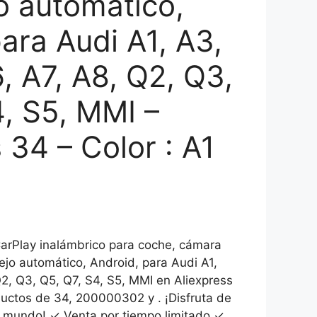
o automático,
ara Audi A1, A3,
, A7, A8, Q2, Q3,
4, S5, MMI –
 34 – Color : A1
arPlay inalámbrico para coche, cámara
jo automático, Android, para Audi A1,
€.
Q2, Q3, Q5, Q7, S4, S5, MMI en Aliexpress
uctos de 34, 200000302 y . ¡Disfruta de
l mundo! ✓ Venta por tiempo limitado ✓