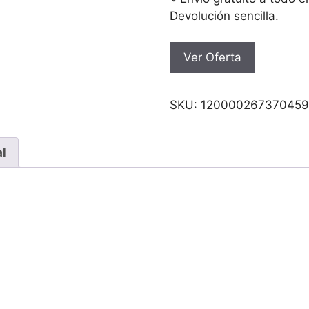
Devolución sencilla.
Ver Oferta
SKU:
120000267370459
al