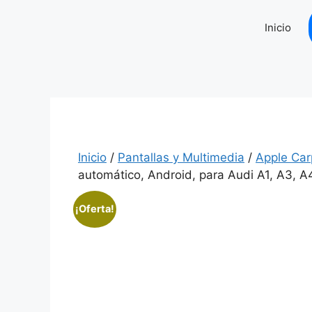
Saltar
al
Inicio
contenido
Inicio
/
Pantallas y Multimedia
/
Apple Car
automático, Android, para Audi A1, A3, A4
¡Oferta!