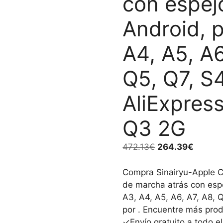
con espej
Android, p
A4, A5, A6
Q5, Q7, S
AliExpress
Q3 2G
El
El
472.13
€
264.39
€
precio
precio
original
actual
Compra Sinairyu-Apple C
era:
es:
de marcha atrás con espe
472.13€.
264.39
A3, A4, A5, A6, A7, A8, 
por . Encuentre más prod
✓Envío gratuito a todo e