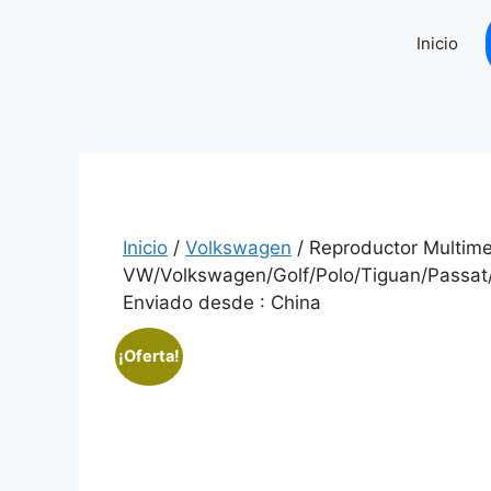
Saltar
al
Inicio
contenido
Inicio
/
Volkswagen
/ Reproductor Multime
VW/Volkswagen/Golf/Polo/Tiguan/Passat/
Enviado desde : China
¡Oferta!