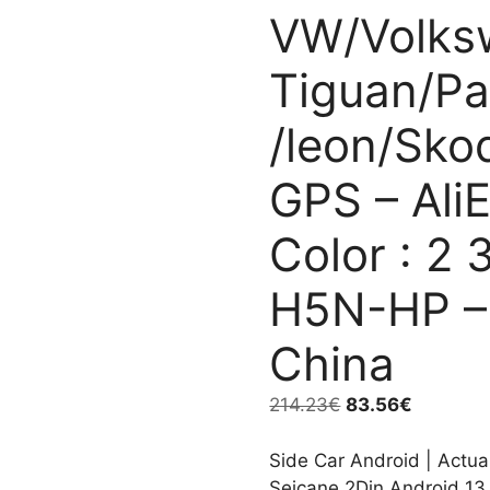
VW/Volksw
Tiguan/Pa
/leon/Sko
GPS – Ali
Color : 2 
H5N-HP – 
China
El
El
214.23
€
83.56
€
precio
precio
original
actual
Side Car Android | Actua
era:
es:
Seicane 2Din Android 13