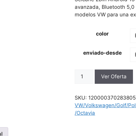
214.23€.
83.56€.
avanzada, Bluetooth 5,0
modelos VW para una ex
color
enviado-desde
Reproductor
Ver Oferta
Multimedia
para
coche
SKU:
120000370283805
seicane
VW/Volkswagen/Golf/Pol
2Din
/Octavia
Android
13
para
al