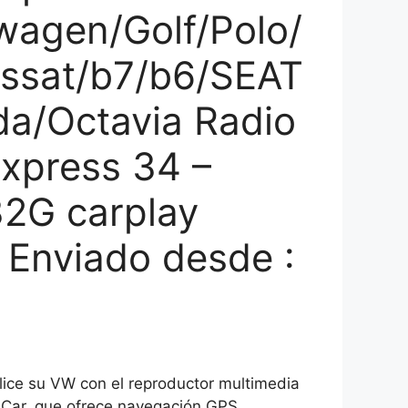
agen/Golf/Polo/
ssat/b7/b6/SEAT
da/Octavia Radio
Express 34 –
32G carplay
Enviado desde :
lice su VW con el reproductor multimedia
 Car, que ofrece navegación GPS