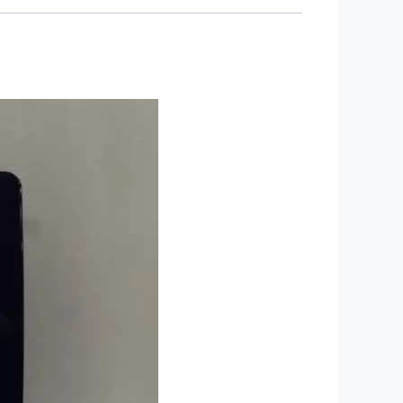
o/Tiguan/Passat/b7/b6/SEAT/leon/Skoda/Octavia