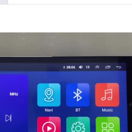
VW/Volkswagen/Golf/Pol
Radio
GPS
-
AliExpress
34
-
Color
:
2
32G
carplay
H5N-
HP
-
Enviado
desde
: