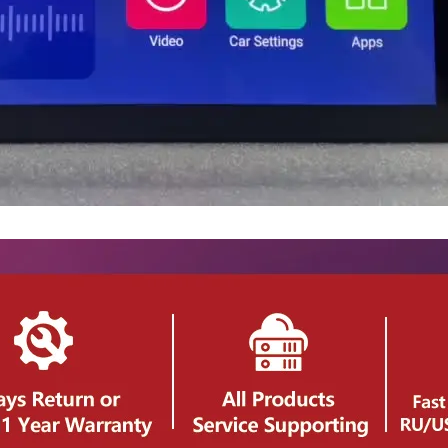
China
cantidad