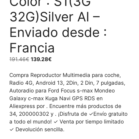
Color : S1(3G
32G)Silver AI –
Enviado desde :
Francia
El
El
191.46
€
139.28
€
precio
precio
original
actual
Compra Reproductor Multimedia para coche,
era:
es:
Radio 4G, Android 13, 2Din, 2 Din, 7 pulgadas,
191.46€.
139.28€.
Autoradio para Ford Focus s-max Mondeo
Galaxy c-max Kuga Navi GPS RDS en
Aliexpress por . Encuentre más productos de
34, 200000302 y . ¡Disfruta de ✓Envío gratuito
a todo el mundo! ✓ Venta por tiempo limitado
✓ Devolución sencilla.