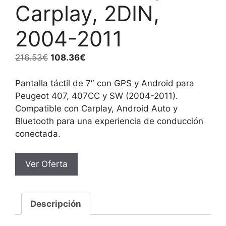
Carplay, 2DIN,
2004-2011
El
El
216.53
€
108.36
€
precio
precio
original
actual
Pantalla táctil de 7″ con GPS y Android para
era:
es:
Peugeot 407, 407CC y SW (2004-2011).
216.53€.
108.36€.
Compatible con Carplay, Android Auto y
Bluetooth para una experiencia de conducción
conectada.
Ver Oferta
Descripción