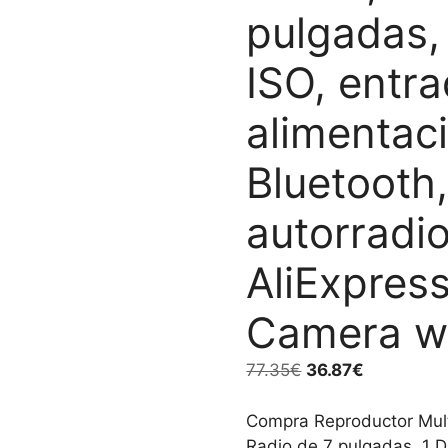
pulgadas,
ISO, entra
alimentac
Bluetooth,
autorradio
AliExpress
Camera wi
El
El
77.35
€
36.87
€
precio
precio
original
actual
Compra Reproductor Multi
era:
es:
Radio de 7 pulgadas, 1 D