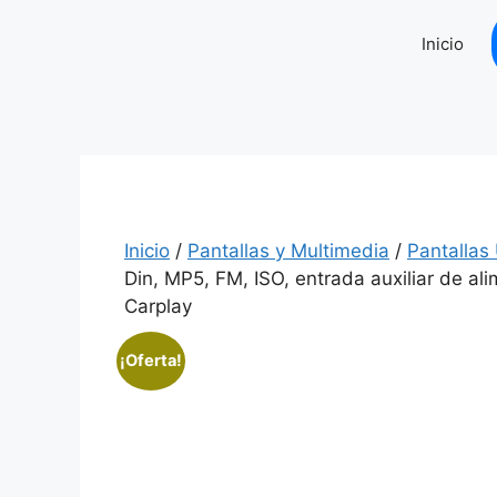
Saltar
al
Inicio
contenido
Inicio
/
Pantallas y Multimedia
/
Pantallas
Din, MP5, FM, ISO, entrada auxiliar de ali
Carplay
¡Oferta!