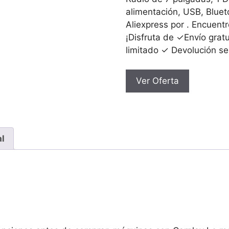
77.35€.
36.87€.
alimentación, USB, Blueto
Aliexpress por . Encuen
¡Disfruta de ✓Envío grat
limitado ✓ Devolución sen
Ver Oferta
al