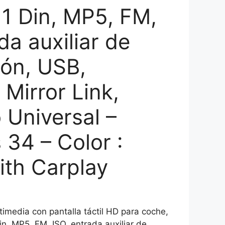
 1 Din, MP5, FM,
da auxiliar de
ión, USB,
 Mirror Link,
 Universal –
 34 – Color :
th Carplay
media con pantalla táctil HD para coche,
in, MP5, FM, ISO, entrada auxiliar de