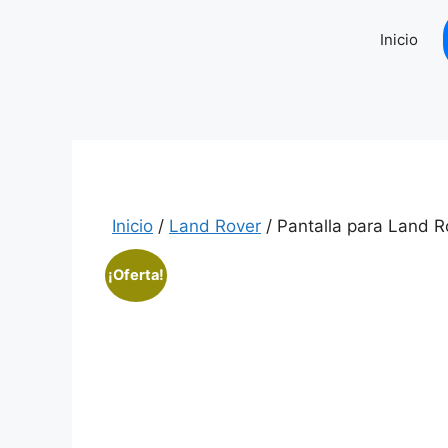
Saltar
al
Inicio
contenido
Inicio
/
Land Rover
/ Pantalla para Land 
¡Oferta!