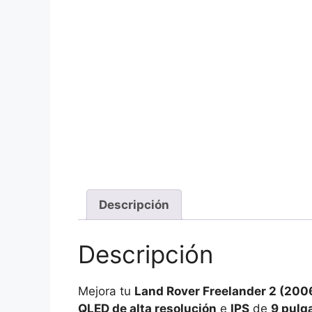
Descripción
Descripción
Mejora tu
Land Rover Freelander 2 (200
QLED de alta resolución
e
IPS
de
9 pulg