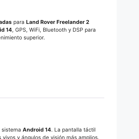
gadas
para
Land Rover Freelander 2
id 14
, GPS, WiFi, Bluetooth y DSP para
9€.
nimiento superior.
n sistema
Android 14
. La pantalla táctil
 vivos y ángulos de visión más amplios.