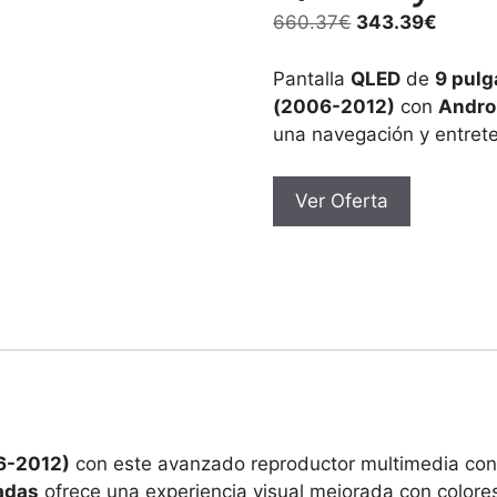
El
El
660.37
€
343.39
€
precio
precio
original
actual
Pantalla
QLED
de
9 pul
era:
es:
(2006-2012)
con
Andro
660.37€.
343.3
una navegación y entrete
Ver Oferta
6-2012)
con este avanzado reproductor multimedia co
adas
ofrece una experiencia visual mejorada con colores