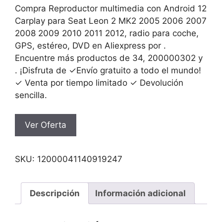
original
actual
Compra Reproductor multimedia con Android 12
era:
es:
Carplay para Seat Leon 2 MK2 2005 2006 2007
142.22€.
65.39€.
2008 2009 2010 2011 2012, radio para coche,
GPS, estéreo, DVD en Aliexpress por .
Encuentre más productos de 34, 200000302 y
. ¡Disfruta de ✓Envío gratuito a todo el mundo!
✓ Venta por tiempo limitado ✓ Devolución
sencilla.
Ver Oferta
SKU:
12000041140919247
Descripción
Información adicional