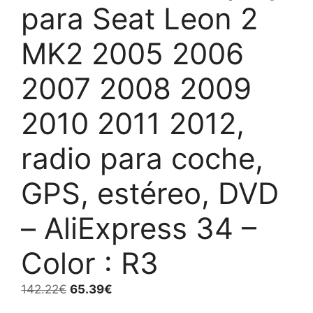
para Seat Leon 2
MK2 2005 2006
2007 2008 2009
2010 2011 2012,
radio para coche,
GPS, estéreo, DVD
– AliExpress 34 –
Color : R3
El
El
142.22
€
65.39
€
precio
precio