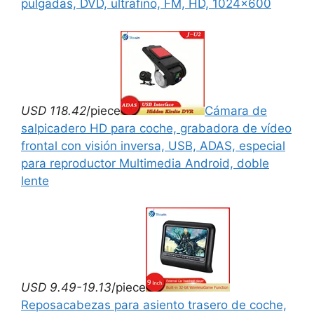
pulgadas, DVD, ultrafino, FM, HD, 1024×600
USD 118.42
/piece
Cámara de
salpicadero HD para coche, grabadora de vídeo
frontal con visión inversa, USB, ADAS, especial
para reproductor Multimedia Android, doble
lente
USD 9.49-19.13
/piece
Reposacabezas para asiento trasero de coche,