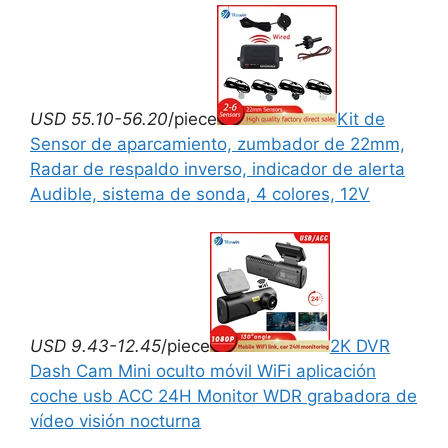
USD 55.10-56.20
/piece
Kit de
Sensor de aparcamiento, zumbador de 22mm,
Radar de respaldo inverso, indicador de alerta
Audible, sistema de sonda, 4 colores, 12V
USD 9.43-12.45
/piece
2K DVR
Dash Cam Mini oculto móvil WiFi aplicación
coche usb ACC 24H Monitor WDR grabadora de
vídeo visión nocturna