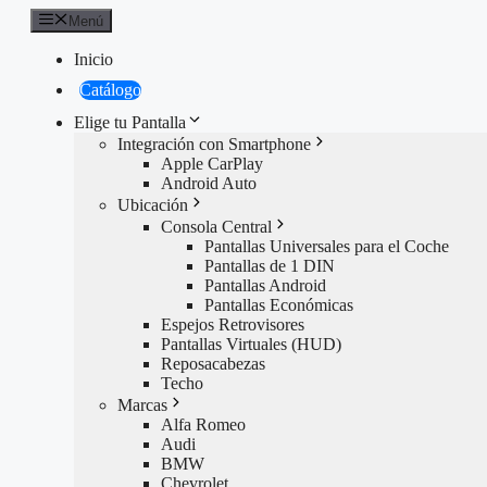
Saltar
Menú
al
contenido
Inicio
Catálogo
Elige tu Pantalla
Integración con Smartphone
Apple CarPlay
Android Auto
Ubicación
Consola Central
Pantallas Universales para el Coche
Pantallas de 1 DIN
Pantallas Android
Pantallas Económicas
Espejos Retrovisores
Pantallas Virtuales (HUD)
Reposacabezas
Techo
Marcas
Alfa Romeo
Audi
BMW
Chevrolet