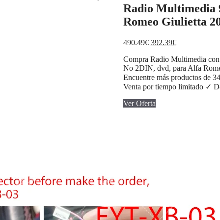
Radio Multimedia 
Romeo Giulietta 2
El
El
490.49
€
392.39
€
precio
precio
Compra Radio Multimedia con G
original
actual
No 2DIN, dvd, para Alfa Romeo
era:
es:
Encuentre más productos de 34
490.49€.
392.39€.
Venta por tiempo limitado ✓ De
Ver Oferta