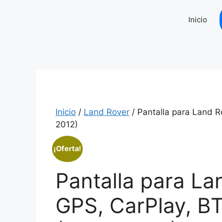
Saltar
al
Inicio
contenido
Inicio
/
Land Rover
/ Pantalla para Land R
2012)
¡Oferta!
Pantalla para La
GPS, CarPlay, BT