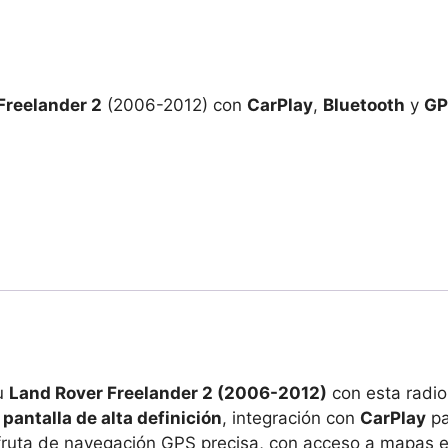
Freelander 2
(2006-2012) con
CarPlay
,
Bluetooth
y
GP
tu
Land Rover Freelander 2 (2006-2012)
con esta radi
a
pantalla de alta definición
, integración con
CarPlay
pa
sfruta de navegación GPS precisa, con acceso a mapas en