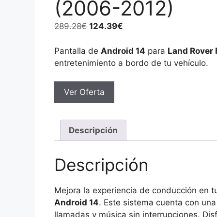
(2006-2012)
El
El
289.28
€
124.39
€
precio
precio
original
actual
Pantalla de
Android 14
para
Land Rover 
era:
es:
entretenimiento a bordo de tu vehículo.
289.28€.
124.39€.
Ver Oferta
Descripción
Descripción
Mejora la experiencia de conducción en 
Android 14
. Este sistema cuenta con un
llamadas y música sin interrupciones. Di