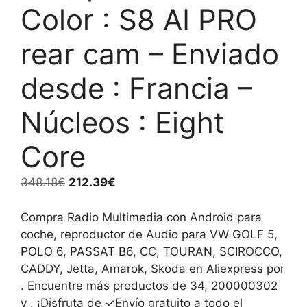
Color : S8 AI PRO
rear cam – Enviado
desde : Francia –
Núcleos : Eight
Core
El
El
348.18
€
212.39
€
precio
precio
original
actual
Compra Radio Multimedia con Android para
era:
es:
coche, reproductor de Audio para VW GOLF 5,
348.18€.
212.39€.
POLO 6, PASSAT B6, CC, TOURAN, SCIROCCO,
CADDY, Jetta, Amarok, Skoda en Aliexpress por
. Encuentre más productos de 34, 200000302
y . ¡Disfruta de ✓Envío gratuito a todo el