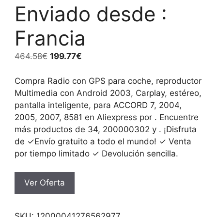
Enviado desde :
Francia
El
El
464.58
€
199.77
€
precio
precio
original
actual
Compra Radio con GPS para coche, reproductor
era:
es:
Multimedia con Android 2003, Carplay, estéreo,
464.58€.
199.77€.
pantalla inteligente, para ACCORD 7, 2004,
2005, 2007, 8581 en Aliexpress por . Encuentre
más productos de 34, 200000302 y . ¡Disfruta
de ✓Envío gratuito a todo el mundo! ✓ Venta
por tiempo limitado ✓ Devolución sencilla.
Ver Oferta
SKU:
12000041276562977