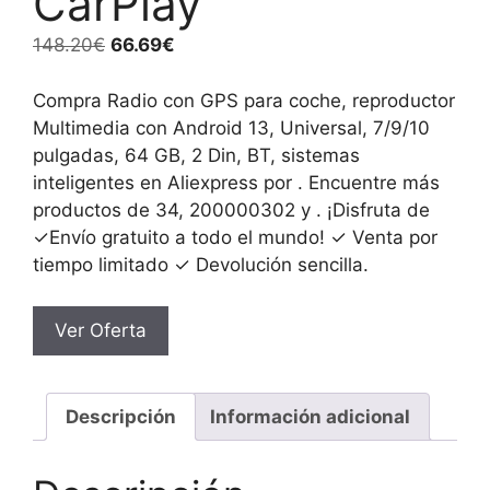
CarPlay
El
El
148.20
€
66.69
€
precio
precio
original
actual
Compra Radio con GPS para coche, reproductor
era:
es:
Multimedia con Android 13, Universal, 7/9/10
148.20€.
66.69€.
pulgadas, 64 GB, 2 Din, BT, sistemas
inteligentes en Aliexpress por . Encuentre más
productos de 34, 200000302 y . ¡Disfruta de
✓Envío gratuito a todo el mundo! ✓ Venta por
tiempo limitado ✓ Devolución sencilla.
Ver Oferta
Descripción
Información adicional