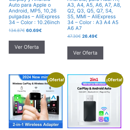
Auto para Apple o
A3, A4, A5, A6, A7, A8,
Android, MP5, 10,26
Q2, Q3, Q5, Q7, S4,
pulgadas – AliExpress
S5, MMI – AliExpress
34 – Color : 10.26inch
34 – Color : A3 A4 A5
A6 A7
El
El
134.87
€
60.69
€
El
El
precio
precio
47.30
€
26.49
€
precio
precio
original
actual
Ver Oferta
original
actual
era:
es:
Ver Oferta
era:
es:
134.87€.
60.69€.
47.30€.
26.49€.
¡Oferta!
¡Oferta!