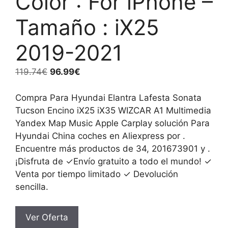
Color : For iPhone –
Tamaño : iX25
2019-2021
El
El
119.74
€
96.99
€
precio
precio
original
actual
Compra Para Hyundai Elantra Lafesta Sonata
era:
es:
Tucson Encino iX25 iX35 WIZCAR A1 Multimedia
119.74€.
96.99€.
Yandex Map Music Apple Carplay solución Para
Hyundai China coches en Aliexpress por .
Encuentre más productos de 34, 201673901 y .
¡Disfruta de ✓Envío gratuito a todo el mundo! ✓
Venta por tiempo limitado ✓ Devolución
sencilla.
Ver Oferta