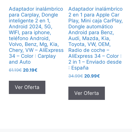
Adaptador inalámbrico
Adaptador inalámbrico
para Carplay, Dongle
2 en 1 para Apple Car
inteligente 2 en 1,
Play, Mini caja CarPlay,
Android 2024, 5G,
Dongle automático
WIFI, para iphone,
Android para Benz,
teléfono Android,
Audi, Mazda, Kia,
Volvo, Benz, Mg, Kia,
Toyota, VW, OEM,
Chery, VW – AliExpress
Radio de coche –
34 – Color : Carplay
AliExpress 34 – Color :
and Auto
2 in 1 – Enviado desde
: España
El
El
61.19
€
20.19
€
El
El
precio
precio
34.99
€
20.99
€
precio
precio
original
actual
Ver Oferta
original
actual
era:
es:
Ver Oferta
era:
es:
61.19€.
20.19€.
34.99€.
20.99€.