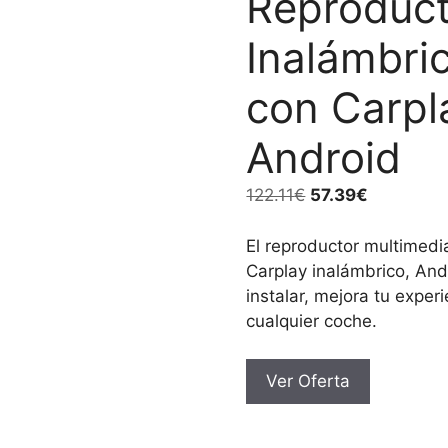
Reproduct
Inalámbri
con Carpl
Android
El
El
122.11
€
57.39
€
precio
precio
original
actual
El reproductor multimed
era:
es:
Carplay inalámbrico, And
122.11€.
57.39€.
instalar, mejora tu expe
cualquier coche.
Ver Oferta