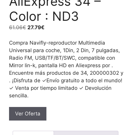
AliExpress 34 –
Color : ND3
El
El
61.06
€
27.79
€
precio
precio
original
actual
Compra Navifly-reproductor Multimedia
era:
es:
Universal para coche, 1Din, 2 Din, 7 pulgadas,
61.06€.
27.79€.
Radio FM, USB/TF/BT/SWC, compatible con
Mirror lin-k, pantalla HD en Aliexpress por .
Encuentre más productos de 34, 200000302 y
. ¡Disfruta de ✓Envío gratuito a todo el mundo!
✓ Venta por tiempo limitado ✓ Devolución
sencilla.
Ver Oferta