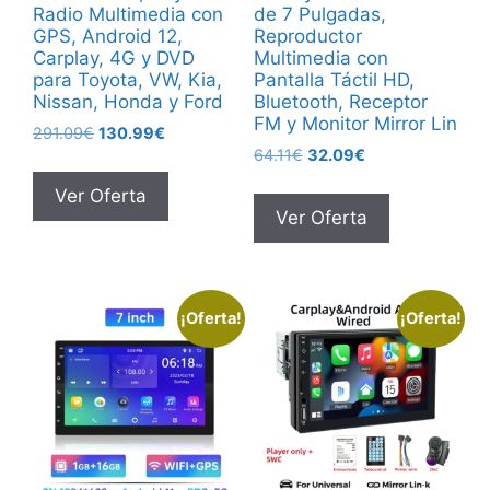
Radio Multimedia con
de 7 Pulgadas,
GPS, Android 12,
Reproductor
Carplay, 4G y DVD
Multimedia con
para Toyota, VW, Kia,
Pantalla Táctil HD,
Nissan, Honda y Ford
Bluetooth, Receptor
FM y Monitor Mirror Lin
El
El
291.09
€
130.99
€
El
El
precio
precio
64.11
€
32.09
€
precio
precio
original
actual
Ver Oferta
original
actual
era:
es:
Ver Oferta
era:
es:
291.09€.
130.99€.
64.11€.
32.09€.
¡Oferta!
¡Oferta!