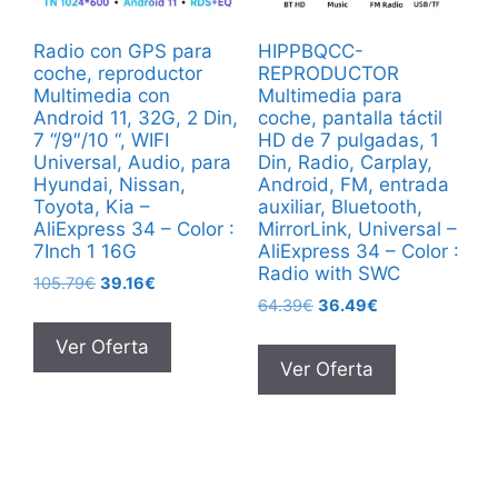
Radio con GPS para
HIPPBQCC-
coche, reproductor
REPRODUCTOR
Multimedia con
Multimedia para
Android 11, 32G, 2 Din,
coche, pantalla táctil
7 “/9″/10 “, WIFI
HD de 7 pulgadas, 1
Universal, Audio, para
Din, Radio, Carplay,
Hyundai, Nissan,
Android, FM, entrada
Toyota, Kia –
auxiliar, Bluetooth,
AliExpress 34 – Color :
MirrorLink, Universal –
7Inch 1 16G
AliExpress 34 – Color :
Radio with SWC
El
El
105.79
€
39.16
€
El
El
precio
precio
64.39
€
36.49
€
precio
precio
original
actual
Ver Oferta
original
actual
era:
es:
Ver Oferta
era:
es:
105.79€.
39.16€.
64.39€.
36.49€.