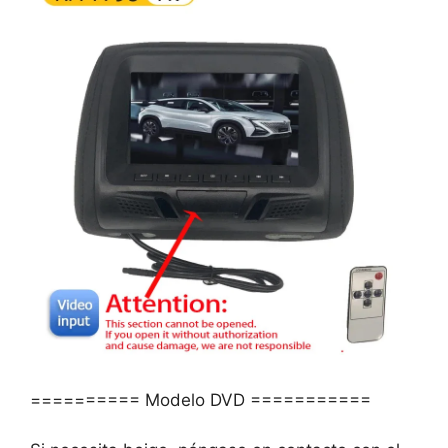
========== Modelo DVD ===========