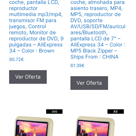
coche, pantalla LCD,
coche, almohada para
reproductor
asiento trasero, MP4,
multimedia mp3/mp4,
MP5, reproductor de
transmisor FM para
DVD, soporte
juegos, Control
AV/USB/SD/FM/auricul
remoto, Monitor de
ares/Bluetooth,
reproductor de DVD, 9
pantalla LCD de 7″ –
pulgadas – AliExpress
AliExpress 34 – Color :
34 – Color : Brown
MP5 Black Zipper –
Ships From : CHINA
90.72
€
61.39
€
Ver Oferta
Ver Oferta