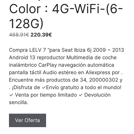
Color : 4G-WiFi-(6-
128G)
El
El
468.91
€
220.39
€
precio
precio
original
actual
Compra LELV 7 “para Seat Ibiza 6j 2009 ~ 2013
era:
es:
Android 13 reproductor Multimedia de coche
468.91€.
220.39€.
inalámbrico CarPlay navegación automática
pantalla táctil Audio estéreo en Aliexpress por .
Encuentre más productos de 34, 200000302 y
. ¡Disfruta de ✓Envío gratuito a todo el mundo!
✓ Venta por tiempo limitado ✓ Devolución
sencilla.
Ver Oferta