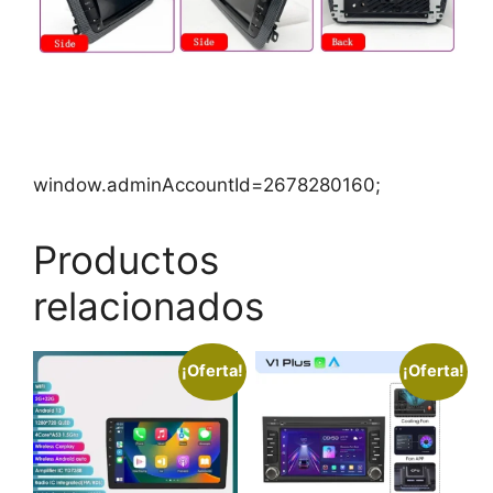
window.adminAccountId=2678280160;
Productos
relacionados
¡Oferta!
¡Oferta!