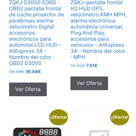
ZQKJ D3000 EOBD
ZQKJ-pantalla frontal
OBD2 pantalla frontal
H2 HUD GPS,
de coche proyector de
velocímetro KMH MPH,
parabrisas alarma
alarma electrónica
velocímetro Digital
automática Universal,
accesorios
Plug And Play,
electrónicos para
accesorios para
automóvil LCD HUD –
vehículos – AliExpress
AliExpress 34 –
34 – Nombre del color
Nombre del color :
: MPH
OBD2 D3000
El
El
15.32
€
7.51
€
El
El
36.64
€
16.49
€
precio
precio
precio
precio
original
actual
Ver Oferta
original
actual
era:
es:
Ver Oferta
era:
es:
15.32€.
7.51€.
36.64€.
16.49€.
¡Oferta!
¡Oferta!