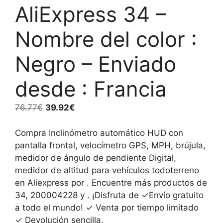
AliExpress 34 –
Nombre del color :
Negro – Enviado
desde : Francia
El
El
76.77
€
39.92
€
precio
precio
original
actual
Compra Inclinómetro automático HUD con
era:
es:
pantalla frontal, velocímetro GPS, MPH, brújula,
76.77€.
39.92€.
medidor de ángulo de pendiente Digital,
medidor de altitud para vehículos todoterreno
en Aliexpress por . Encuentre más productos de
34, 200004228 y . ¡Disfruta de ✓Envío gratuito
a todo el mundo! ✓ Venta por tiempo limitado
✓ Devolución sencilla.