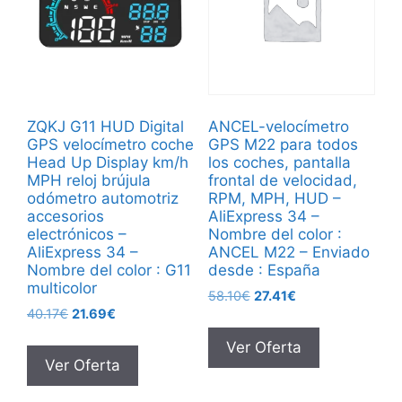
ZQKJ G11 HUD Digital
ANCEL-velocímetro
GPS velocímetro coche
GPS M22 para todos
Head Up Display km/h
los coches, pantalla
MPH reloj brújula
frontal de velocidad,
odómetro automotriz
RPM, MPH, HUD –
accesorios
AliExpress 34 –
electrónicos –
Nombre del color :
AliExpress 34 –
ANCEL M22 – Enviado
Nombre del color : G11
desde : España
multicolor
El
El
58.10
€
27.41
€
El
El
40.17
€
21.69
€
precio
precio
precio
precio
original
actual
Ver Oferta
original
actual
era:
es:
Ver Oferta
era:
es:
58.10€.
27.41€.
40.17€.
21.69€.