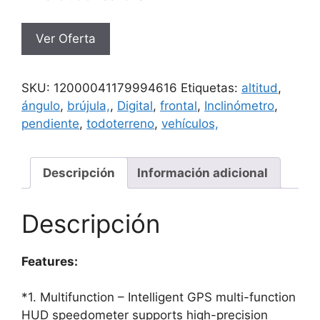
Ver Oferta
SKU:
12000041179994616
Etiquetas:
altitud
,
ángulo
,
brújula,
,
Digital
,
frontal
,
Inclinómetro
,
pendiente
,
todoterreno
,
vehículos,
Descripción
Información adicional
Descripción
Features:
*1. Multifunction – Intelligent GPS multi-function
HUD speedometer supports high-precision