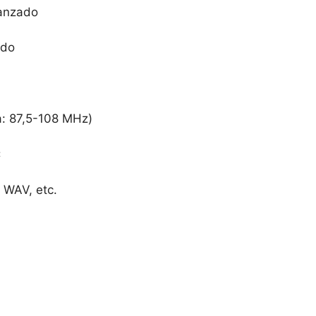
vanzado
ado
a: 87,5-108 MHz)
C
 WAV, etc.