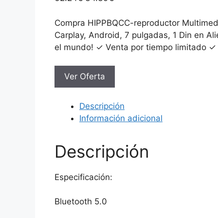
precio
precio
original
actual
Compra HIPPBQCC-reproductor Multimedia U
era:
es:
Carplay, Android, 7 pulgadas, 1 Din en A
62.24€.
34.39€.
el mundo! ✓ Venta por tiempo limitado ✓ 
Ver Oferta
Descripción
Información adicional
Descripción
Especificación:
Bluetooth 5.0