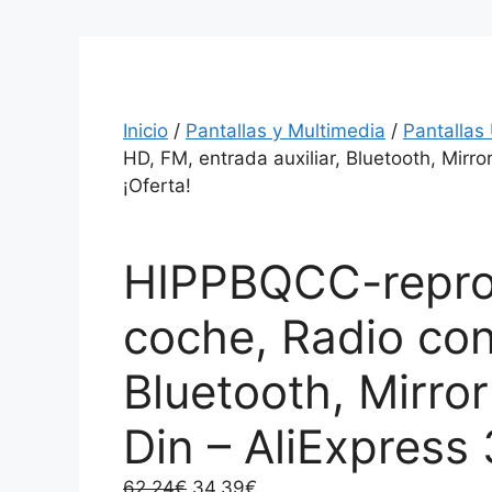
Inicio
/
Pantallas y Multimedia
/
Pantallas
HD, FM, entrada auxiliar, Bluetooth, Mirro
¡Oferta!
HIPPBQCC-reprod
coche, Radio con 
Bluetooth, Mirror
Din – AliExpress 
El
El
62.24
€
34.39
€