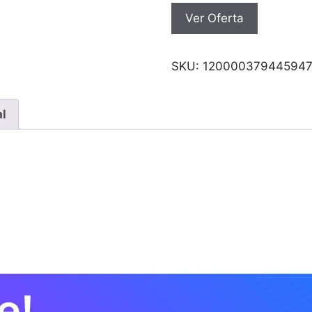
Ver Oferta
SKU:
12000037944594
al