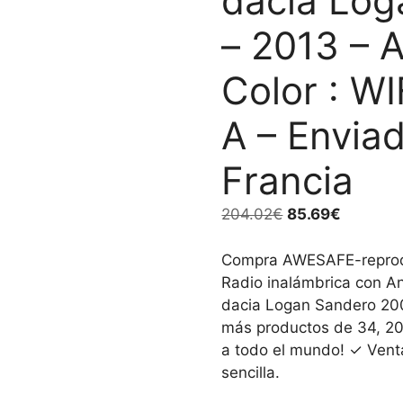
dacia Log
– 2013 – A
Color : W
A – Envia
Francia
El
El
204.02
€
85.69
€
precio
precio
original
actual
Compra AWESAFE-reprodu
era:
es:
Radio inalámbrica con An
204.02€.
85.69€.
dacia Logan Sandero 200
más productos de 34, 20
a todo el mundo! ✓ Vent
sencilla.