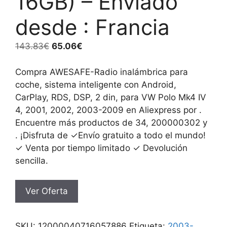
16GB) – Enviado
desde : Francia
El
El
143.83
€
65.06
€
precio
precio
original
actual
Compra AWESAFE-Radio inalámbrica para
era:
es:
coche, sistema inteligente con Android,
143.83€.
65.06€.
CarPlay, RDS, DSP, 2 din, para VW Polo Mk4 IV
4, 2001, 2002, 2003-2009 en Aliexpress por .
Encuentre más productos de 34, 200000302 y
. ¡Disfruta de ✓Envío gratuito a todo el mundo!
✓ Venta por tiempo limitado ✓ Devolución
sencilla.
Ver Oferta
SKU:
12000040716057886
Etiqueta:
2003-