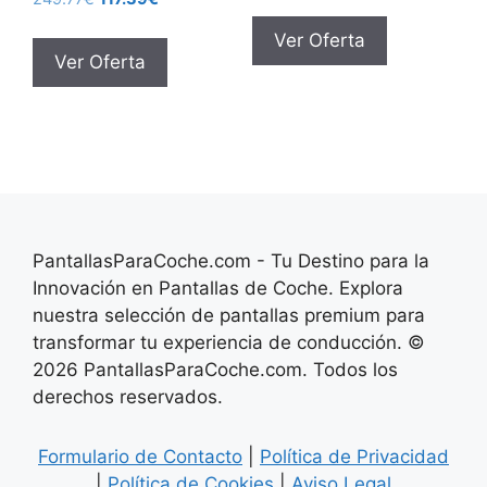
precio
precio
original
actual
Ver Oferta
original
actual
era:
es:
Ver Oferta
era:
es:
134.30€.
40.29€.
249.77€.
117.39€.
PantallasParaCoche.com - Tu Destino para la
Innovación en Pantallas de Coche. Explora
nuestra selección de pantallas premium para
transformar tu experiencia de conducción. ©
2026 PantallasParaCoche.com. Todos los
derechos reservados.
Formulario de Contacto
|
Política de Privacidad
|
Política de Cookies
|
Aviso Legal