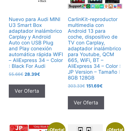
Nuevo para Audi MINI
CarlinKit-reproductor
U3 Smart Box
multimedia con
adaptador inalámbrico
Android 13 para
Carplay y Android
coche, dispositivo de
Auto con USB Plug
TV con Carplay,
and Play conexión
adaptador inalámbrico
automática rápida WIFI
para Youtube, QCM
– AliExpress 34 – Color
665, WiFi, BT –
: Black For Audi
AliExpress 34 – Color :
JP Version – Tamaño :
El
El
55.66
€
28.39
€
8GB 128GB
precio
precio
El
El
303.33
€
151.69
€
original
actual
Ver Oferta
precio
precio
era:
es:
original
actual
55.66€.
28.39€.
Ver Oferta
era:
es:
303.33€.
151.69€.
¡Oferta!
¡Oferta!