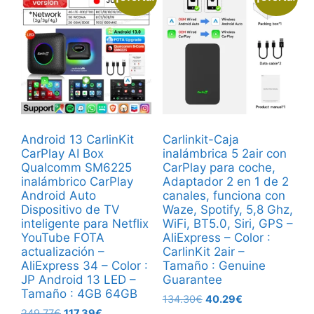
Android 13 CarlinKit
Carlinkit-Caja
CarPlay AI Box
inalámbrica 5 2air con
Qualcomm SM6225
CarPlay para coche,
inalámbrico CarPlay
Adaptador 2 en 1 de 2
Android Auto
canales, funciona con
Dispositivo de TV
Waze, Spotify, 5,8 Ghz,
inteligente para Netflix
WiFi, BT5.0, Siri, GPS –
YouTube FOTA
AliExpress – Color :
actualización –
CarlinKit 2air –
AliExpress 34 – Color :
Tamaño : Genuine
JP Android 13 LED –
Guarantee
Tamaño : 4GB 64GB
El
El
134.30
€
40.29
€
El
El
249.77
€
117.39
€
precio
precio