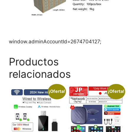
window.adminAccountId=2674704127;
Productos
relacionados
¡Oferta!
¡Oferta!