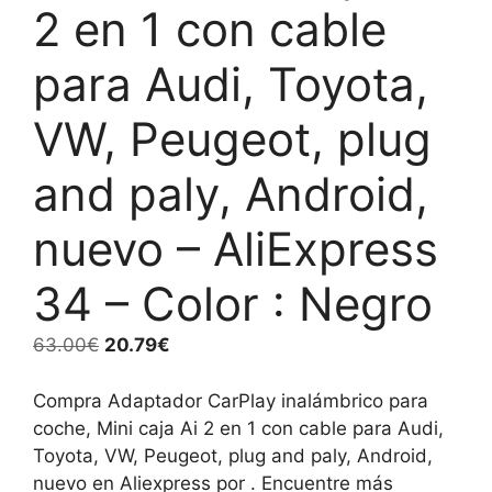
2 en 1 con cable
para Audi, Toyota,
VW, Peugeot, plug
and paly, Android,
nuevo – AliExpress
34 – Color : Negro
El
El
63.00
€
20.79
€
precio
precio
original
actual
Compra Adaptador CarPlay inalámbrico para
era:
es:
coche, Mini caja Ai 2 en 1 con cable para Audi,
63.00€.
20.79€.
Toyota, VW, Peugeot, plug and paly, Android,
nuevo en Aliexpress por . Encuentre más