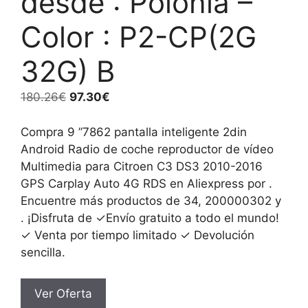
desde : Polonia –
Color : P2-CP(2G
32G) B
El
El
180.26
€
97.30
€
precio
precio
original
actual
Compra 9 ”7862 pantalla inteligente 2din
era:
es:
Android Radio de coche reproductor de vídeo
180.26€.
97.30€.
Multimedia para Citroen C3 DS3 2010-2016
GPS Carplay Auto 4G RDS en Aliexpress por .
Encuentre más productos de 34, 200000302 y
. ¡Disfruta de ✓Envío gratuito a todo el mundo!
✓ Venta por tiempo limitado ✓ Devolución
sencilla.
Ver Oferta