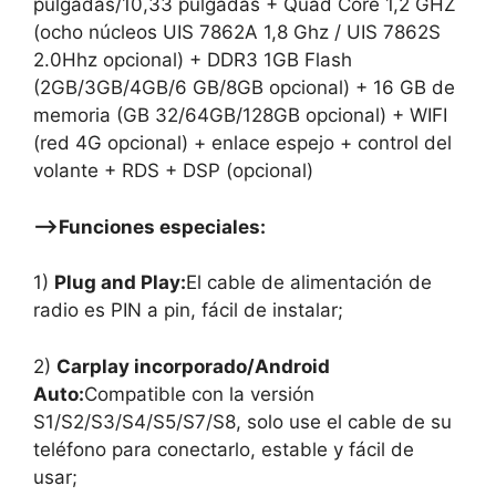
pulgadas/10,33 pulgadas + Quad Core 1,2 GHZ
(ocho núcleos UIS 7862A 1,8 Ghz / UIS 7862S
2.0Hhz opcional) + DDR3 1GB Flash
(2GB/3GB/4GB/6 GB/8GB opcional) + 16 GB de
memoria (GB 32/64GB/128GB opcional) + WIFI
(red 4G opcional) + enlace espejo + control del
volante + RDS + DSP (opcional)
—–>Funciones especiales:
1)
Plug and Play:
El cable de alimentación de
radio es PIN a pin, fácil de instalar;
2)
Carplay incorporado/Android
Auto:
Compatible con la versión
S1/S2/S3/S4/S5/S7/S8, solo use el cable de su
teléfono para conectarlo, estable y fácil de
usar;