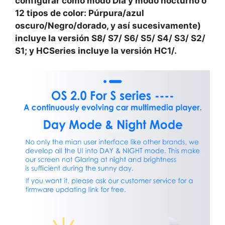
configurar como modo Día y modo nocturno o
12 tipos de color: Púrpura/azul
oscuro/Negro/dorado, y así sucesivamente)
incluye la versión S8/ S7/ S6/ S5/ S4/ S3/ S2/
S1; y HCSeries incluye la versión HC1/.