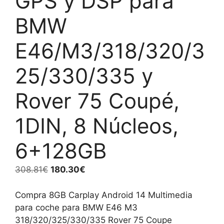
GPS y DSP para
BMW
E46/M3/318/320/3
25/330/335 y
Rover 75 Coupé,
1DIN, 8 Núcleos,
6+128GB
El
El
308.81
€
180.30
€
precio
precio
original
actual
Compra 8GB Carplay Android 14 Multimedia
era:
es:
para coche para BMW E46 M3
308.81€.
180.30€.
318/320/325/330/335 Rover 75 Coupe