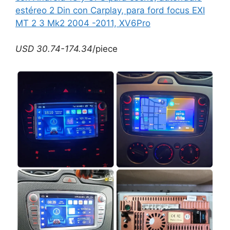
estéreo 2 Din con Carplay, para ford focus EXI
MT 2 3 Mk2 2004 -2011, XV6Pro
USD 30.74-174.34
/piece