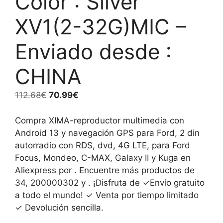
Color : Silver
XV1(2-32G)MIC –
Enviado desde :
CHINA
El
El
112.68
€
70.99
€
precio
precio
original
actual
Compra XIMA-reproductor multimedia con
era:
es:
Android 13 y navegación GPS para Ford, 2 din
112.68€.
70.99€.
autorradio con RDS, dvd, 4G LTE, para Ford
Focus, Mondeo, C-MAX, Galaxy II y Kuga en
Aliexpress por . Encuentre más productos de
34, 200000302 y . ¡Disfruta de ✓Envío gratuito
a todo el mundo! ✓ Venta por tiempo limitado
✓ Devolución sencilla.