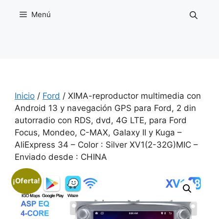
Saltar
Menú
al
contenido
Inicio
/
Ford
/ XIMA-reproductor multimedia con
Android 13 y navegación GPS para Ford, 2 din
autorradio con RDS, dvd, 4G LTE, para Ford
Focus, Mondeo, C-MAX, Galaxy II y Kuga –
AliExpress 34 – Color : Silver XV1(2-32G)MIC –
Enviado desde : CHINA
¡Oferta!