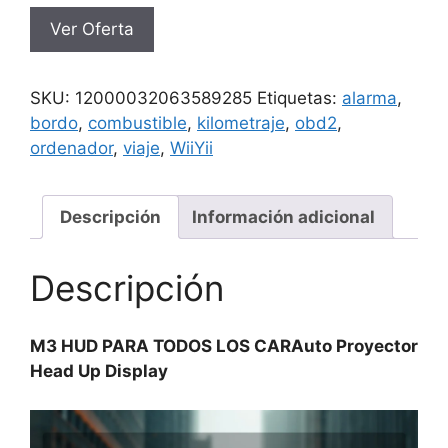
Ver Oferta
SKU:
12000032063589285
Etiquetas:
alarma
,
bordo
,
combustible
,
kilometraje
,
obd2
,
ordenador
,
viaje
,
WiiYii
Descripción
Información adicional
Descripción
M3 HUD PARA TODOS LOS CARAuto Proyector
Head Up Display