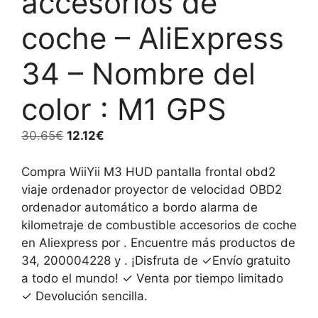
accesorios de
coche – AliExpress
34 – Nombre del
color : M1 GPS
El
El
30.65
€
12.12
€
precio
precio
original
actual
Compra WiiYii M3 HUD pantalla frontal obd2
era:
es:
viaje ordenador proyector de velocidad OBD2
30.65€.
12.12€.
ordenador automático a bordo alarma de
kilometraje de combustible accesorios de coche
en Aliexpress por . Encuentre más productos de
34, 200004228 y . ¡Disfruta de ✓Envío gratuito
a todo el mundo! ✓ Venta por tiempo limitado
✓ Devolución sencilla.