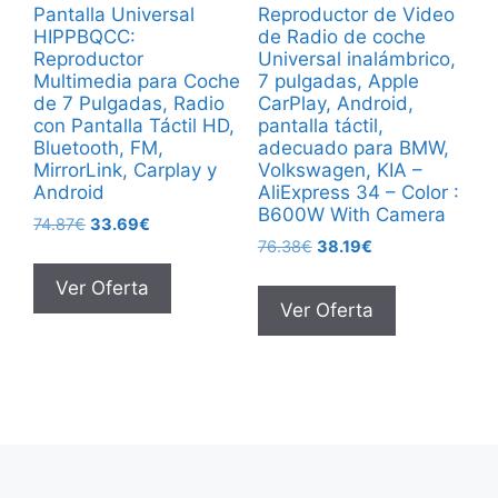
Pantalla Universal
Reproductor de Video
HIPPBQCC:
de Radio de coche
Reproductor
Universal inalámbrico,
Multimedia para Coche
7 pulgadas, Apple
de 7 Pulgadas, Radio
CarPlay, Android,
con Pantalla Táctil HD,
pantalla táctil,
Bluetooth, FM,
adecuado para BMW,
MirrorLink, Carplay y
Volkswagen, KIA –
Android
AliExpress 34 – Color :
B600W With Camera
El
El
74.87
€
33.69
€
El
El
precio
precio
76.38
€
38.19
€
precio
precio
original
actual
Ver Oferta
original
actual
era:
es:
Ver Oferta
era:
es:
74.87€.
33.69€.
76.38€.
38.19€.