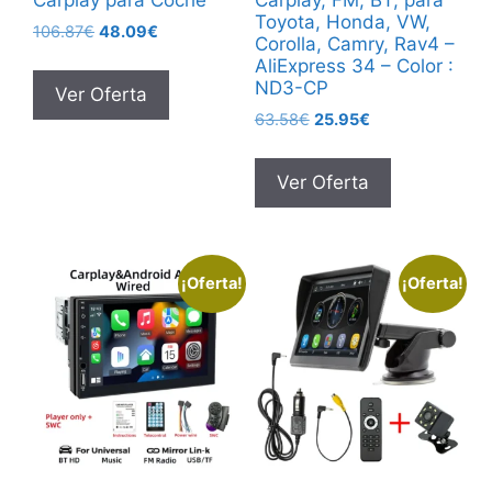
Carplay para Coche
Carplay, FM, BT, para
Toyota, Honda, VW,
El
El
106.87
€
48.09
€
Corolla, Camry, Rav4 –
precio
precio
AliExpress 34 – Color :
original
actual
ND3-CP
Ver Oferta
era:
es:
El
El
63.58
€
25.95
€
106.87€.
48.09€.
precio
precio
original
actual
Ver Oferta
era:
es:
63.58€.
25.95€.
¡Oferta!
¡Oferta!