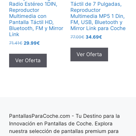
Radio Estéreo 1DIN,
Táctil de 7 Pulgadas,
Reproductor
Reproductor
Multimedia con
Multimedia MP5 1 Din,
Pantalla Táctil HD,
FM, USB, Bluetooth y
Bluetooth, FM y Mirror
Mirror Link para Coche
Link
El
El
77.09
€
34.69
€
El
El
71.41
€
29.99
€
precio
precio
precio
precio
original
actual
Ver Oferta
original
actual
era:
es:
Ver Oferta
era:
es:
77.09€.
34.69€.
71.41€.
29.99€.
PantallasParaCoche.com - Tu Destino para la
Innovación en Pantallas de Coche. Explora
nuestra selección de pantallas premium para