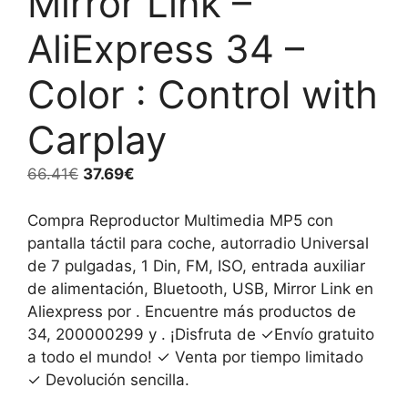
Mirror Link –
AliExpress 34 –
Color : Control with
Carplay
El
El
66.41
€
37.69
€
precio
precio
original
actual
Compra Reproductor Multimedia MP5 con
era:
es:
pantalla táctil para coche, autorradio Universal
66.41€.
37.69€.
de 7 pulgadas, 1 Din, FM, ISO, entrada auxiliar
de alimentación, Bluetooth, USB, Mirror Link en
Aliexpress por . Encuentre más productos de
34, 200000299 y . ¡Disfruta de ✓Envío gratuito
a todo el mundo! ✓ Venta por tiempo limitado
✓ Devolución sencilla.