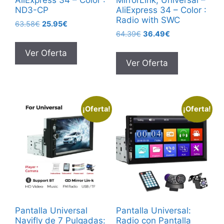
ND3-CP
AliExpress 34 – Color :
Radio with SWC
El
El
63.58
€
25.95
€
El
El
precio
precio
64.39
€
36.49
€
precio
precio
original
actual
Ver Oferta
original
actual
era:
es:
Ver Oferta
era:
es:
63.58€.
25.95€.
64.39€.
36.49€.
¡Oferta!
¡Oferta!
Pantalla Universal
Pantalla Universal:
Navifly de 7 Pulgadas:
Radio con Pantalla