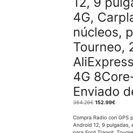
12, 9 pulg
4G, Carpl
núcleos, p
Tourneo, 
AliExpress
4G 8Core
Enviado d
El
El
364.26
€
152.99
€
precio
precio
original
actual
Compra Radio con GPS pa
era:
es:
Android 12, 9 pulgadas, 
364.26€.
152.99
para Ford Transit, Tourn