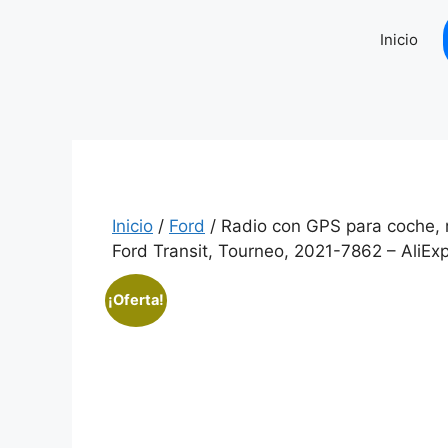
Saltar
al
Inicio
contenido
Inicio
/
Ford
/ Radio con GPS para coche, r
Ford Transit, Tourneo, 2021-7862 – AliE
¡Oferta!