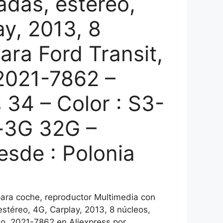
adas, estéreo,
ay, 2013, 8
ara Ford Transit,
2021-7862 –
 34 – Color : S3-
-3G 32G –
esde : Polonia
ra coche, reproductor Multimedia con
estéreo, 4G, Carplay, 2013, 8 núcleos,
€.
eo, 2021-7862 en Aliexpress por .