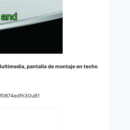
ultimedia, pantalla de montaje en techo
0.f0874edfh3OuB1