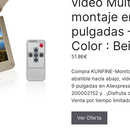
vídeo Mult
montaje e
pulgadas 
Color : Be
51.86
€
Compra KUNFINE-Monitor
abatible hacia abajo, ví
9 pulgadas en Aliexpress
200002152 y . ¡Disfruta 
Venta por tiempo limitad
Ver Oferta