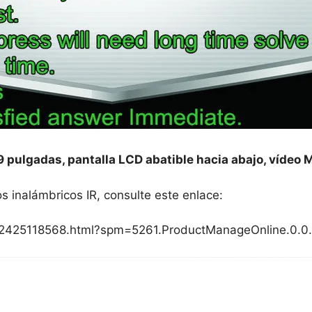
pulgadas, pantalla LCD abatible hacia abajo, vídeo M
os inalámbricos IR, consulte este enlace:
002425118568.html?spm=5261.ProductManageOnline.0.