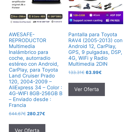
AWESAFE-
Pantalla para Toyota
REPRODUCTOR
RAV4 (2005-2013) con
Multimedia
Android 12, CarPlay,
Inalámbrico para
GPS, 9 pulgadas, DSP,
coche, autorradio
4G, WiFi y Radio
estéreo con Android,
Multimedia 2DIN
CarPlay, para Toyota
El
El
133.31
€
63.99
€
Land Cruiser Prado
precio
precio
120, 2004-2009 –
original
actual
AliExpress 34 – Color :
Ver Oferta
era:
es:
4G-WIFI 8GB-256GB B
133.31€.
63.99€.
– Enviado desde :
Francia
El
El
644.67
€
280.27
€
precio
precio
original
actual
Ver Oferta
era:
es: