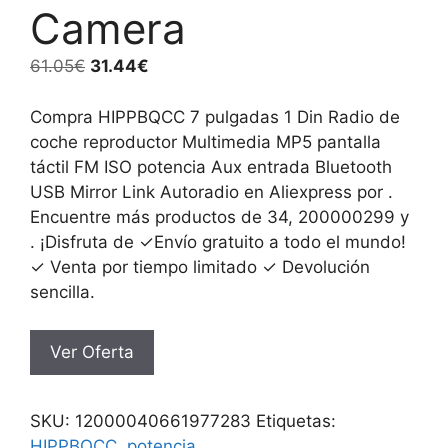
Camera
El
El
61.05
€
31.44
€
precio
precio
original
actual
Compra HIPPBQCC 7 pulgadas 1 Din Radio de
era:
es:
coche reproductor Multimedia MP5 pantalla
61.05€.
31.44€.
táctil FM ISO potencia Aux entrada Bluetooth
USB Mirror Link Autoradio en Aliexpress por .
Encuentre más productos de 34, 200000299 y
. ¡Disfruta de ✓Envío gratuito a todo el mundo!
✓ Venta por tiempo limitado ✓ Devolución
sencilla.
Ver Oferta
SKU:
12000040661977283
Etiquetas:
HIPPBQCC
,
potencia