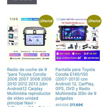
644.67€.
280.27€.
¡Oferta!
¡Oferta!
Radio de coche de 9
Pantalla para Toyota
“para Toyota Corolla
Corolla E140/150
2006 2007 2008 2009
(2007-2013) con
2010 2012 2013 2din
Android 12, CarPlay,
Android12 Carplay
GPS, DVD y Radio
Multimidia reproductor
Multimedia 2Din de 9
de vídeo unidad
pulgadas
principal Navi –
El
El
441.02
€
211.69
€