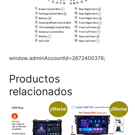
window.adminAccountId=2672400376;
Productos
relacionados
¡Oferta!
¡Oferta!