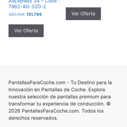
AliExpress 34 – Color :
precio
precio
7862-4G-32G-2
original
actual
Ver Oferta
El
El
362.00
€
151.79
€
era:
es:
precio
precio
441.02€.
211.69€.
original
actual
Ver Oferta
era:
es:
362.00€.
151.79€.
PantallasParaCoche.com - Tu Destino para la
Innovación en Pantallas de Coche. Explora
nuestra selección de pantallas premium para
transformar tu experiencia de conducción. ©
2026 PantallasParaCoche.com. Todos los
derechos reservados.